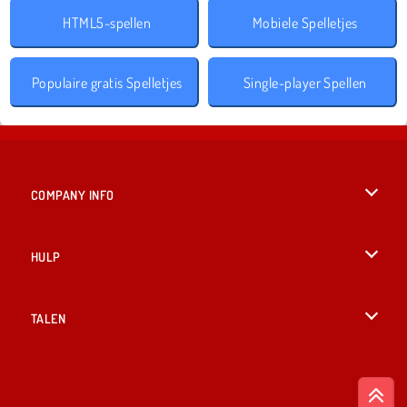
HTML5-spellen
Mobiele Spelletjes
Populaire gratis Spelletjes
Single-player Spellen
COMPANY INFO
Gebruiksvoorwaarden
HULP
Ons privacybeleid
Help
TALEN
Cookies
British English
Cookietoestemming