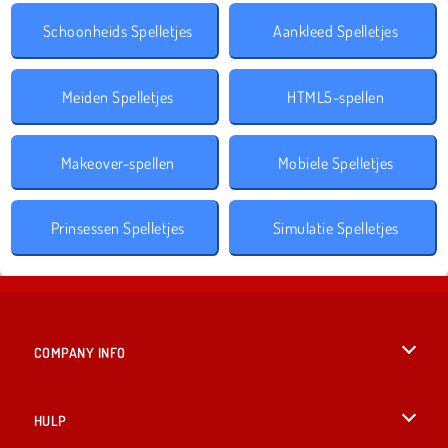
Schoonheids Spelletjes
Aankleed Spelletjes
Meiden Spelletjes
HTML5-spellen
Makeover-spellen
Mobiele Spelletjes
Prinsessen Spelletjes
Simulatie Spelletjes
COMPANY INFO
Gebruiksvoorwaarden
HULP