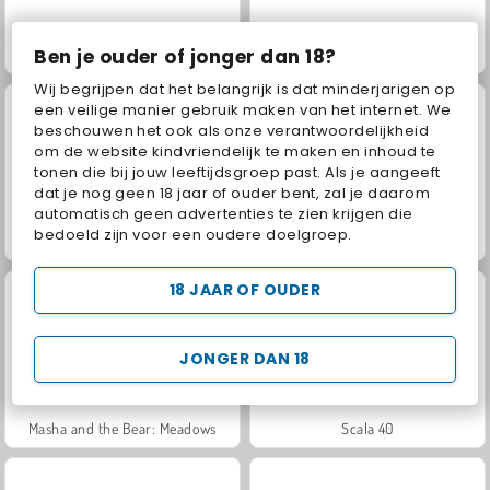
Ben je ouder of jonger dan 18?
Fashion Princess - Dress Up for Girls
Jewel Garden Story
Wij begrijpen dat het belangrijk is dat minderjarigen op
een veilige manier gebruik maken van het internet. We
beschouwen het ook als onze verantwoordelijkheid
om de website kindvriendelijk te maken en inhoud te
tonen die bij jouw leeftijdsgroep past. Als je aangeeft
dat je nog geen 18 jaar of ouder bent, zal je daarom
automatisch geen advertenties te zien krijgen die
bedoeld zijn voor een oudere doelgroep.
Family Relics
Farm Merge Valley
18 JAAR OF OUDER
JONGER DAN 18
Masha and the Bear: Meadows
Scala 40