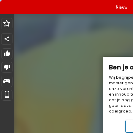
Nieuw
Ben je 
Wij begrijp
manier geb
onze verant
en inhoud t
dat je nog 
geen advert
doelgroep.