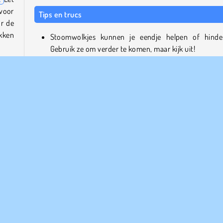
voor
Tips en trucs
or de
akken
Stoomwolkjes kunnen je eendje helpen of hinde
Gebruik ze om verder te komen, maar kijk uit!
Wees niet bang om de andere eendjes te raken. Daar
phill
vliegen ze misschien wel van de glijbaan!
Snelheidboosts laten je eendje weliswaar sneller g
maar daardoor zijn ze ook lastiger te besturen.
Over de spelontwikkelaar
 over
 jouw
Duckpark.io is ontwikkeld door DRA.
p en
ijf veilig!
Populair
Race
Skill