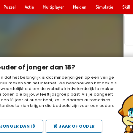
Puzzel
Actie
Multiplayer
Meiden
Simulatie
Skill
ouder of jonger dan 18?
en dat het belangrijk is dat minderjarigen op een veilige
ruik maken van het internet. We beschouwen het ook als
woordelijkheid om de website kindvriendelijk te maken
e tonen die bij jouw leeftijdsgroep past. Als je aangeeft
geen 18 jaar of ouder bent, zal je daarom automatisch
enties te zien krijgen die bedoeld zijn voor een oudere
JONGER DAN 18
18 JAAR OF OUDER