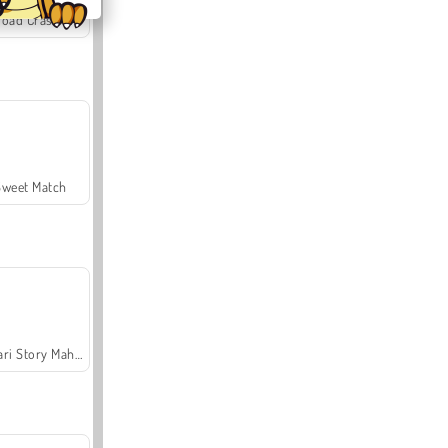
Offroad Crash Climber 4X4
Sweet Match
Safari Story Mahjong