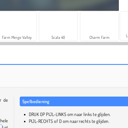
L
Farm Merge Valley
Scala 40
Charm Farm
Solitaire Social
Trollface Quest: USA 2
r de
Spelbediening
DRUK OP PIJL-LINKS om naar links te glijden.
hele
PIJL-RECHTS of D om naar rechts te glijden.
.
Let