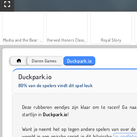
Masha and the Bear: Meadows
Harvest Honors Classic
Royal Story
Duckpark.io
Dieren Games
Let's Fish!
Juice Merge
Duckpark.io
80% van de spelers vindt dit spel leuk
Deze rubberen eendjes zijn klaar om te racen! Ga naa
startlijn in
Duckpark.io
!
Want je neemt het op tegen andere spelers van over de 
wereld in een epische sprint in dit hilarische
io-spelletje