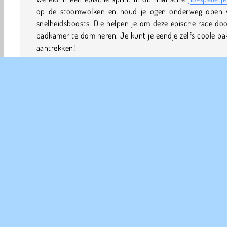
op de stoomwolken en houd je ogen onderweg open 
snelheidsboosts. Die helpen je om deze epische race do
badkamer te domineren. Je kunt je eendje zelfs coole p
aantrekken!
Speel je graag
racespelletjes?
Probeer dan ook eens
U
Rush: Slide Jump
en
Slippery Water Slides: Aquapark.io
.
Speluitleg
In Duckpark.io bestuur je een rubberen eendje in een race
een glijbaan richting een badkuip vol warm water. Komt
eendje als eerste over de eindstreep en in de badkui
verdien je honderden munten te verdienen?
Dieren
Jongens Spelletjes
Multiplayer
Speel en bl