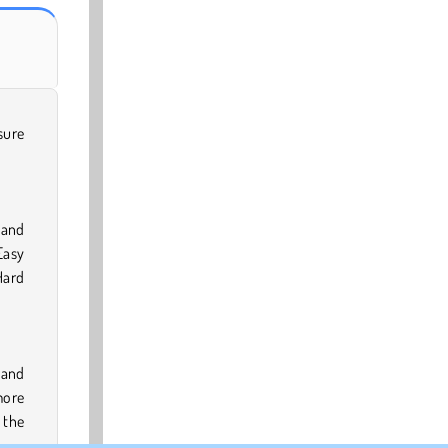
sure
 and
Easy
Hard
 and
more
 the