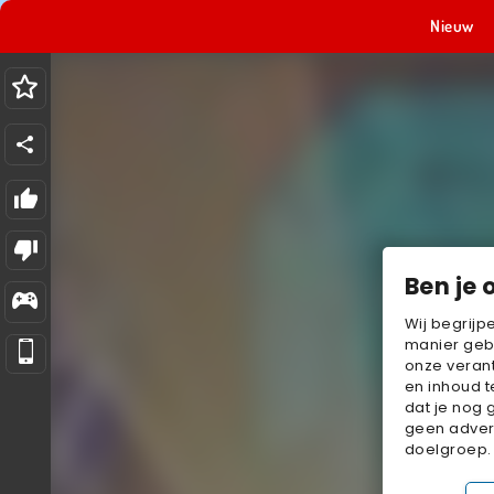
Nieuw
Ben je 
Wij begrijp
manier geb
onze verant
en inhoud t
dat je nog 
geen advert
doelgroep.