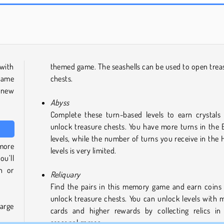
Trollface Quest: USA 2
Masha and the Bear: Meadows
 with
themed game. The seashells can be used to open trea
game
chests.
 new
Abyss
Complete these turn-based levels to earn crystals
unlock treasure chests. You have more turns in the 
levels, while the number of turns you receive in the 
more
levels is very limited.
ou’ll
n or
Reliquary
Find the pairs in this memory game and earn coins
unlock treasure chests. You can unlock levels with 
arge
cards and higher rewards by collecting relics in
seasonal games.