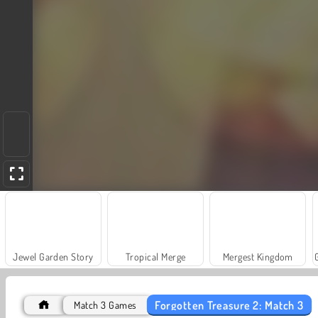
Jewel Garden Story
Tropical Merge
Mergest Kingdom
Forgotten Treasure 2: Match 3
Match 3 Games