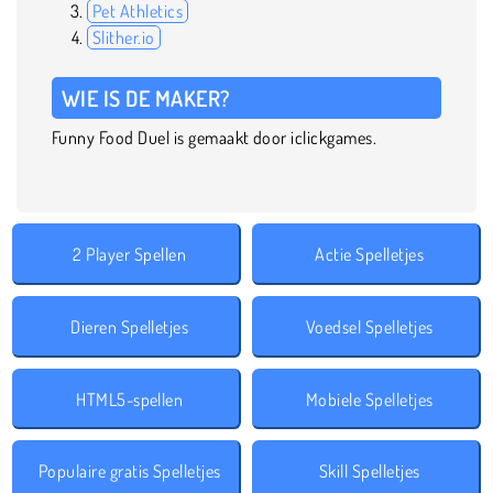
Pet Athletics
Slither.io
WIE IS DE MAKER?
Funny Food Duel is gemaakt door iclickgames.
2 Player Spellen
Actie Spelletjes
Dieren Spelletjes
Voedsel Spelletjes
HTML5-spellen
Mobiele Spelletjes
Populaire gratis Spelletjes
Skill Spelletjes