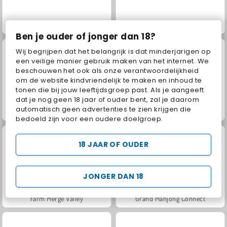
Masha and the Bear: Meadows
Juice Merge
Ben je ouder of jonger dan 18?
Wij begrijpen dat het belangrijk is dat minderjarigen op
een veilige manier gebruik maken van het internet. We
beschouwen het ook als onze verantwoordelijkheid
om de website kindvriendelijk te maken en inhoud te
tonen die bij jouw leeftijdsgroep past. Als je aangeeft
dat je nog geen 18 jaar of ouder bent, zal je daarom
automatisch geen advertenties te zien krijgen die
Jewel Garden Story
Scala 40
bedoeld zijn voor een oudere doelgroep.
18 JAAR OF OUDER
JONGER DAN 18
Farm Merge Valley
Grand Mahjong Connect