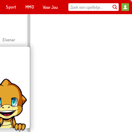
Sport
MMO
Voor Jou
Elvenar
Hospital Surgeon Doctor Game
Offroad Crash Climber 4X4