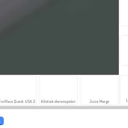
L
Trollface Quest: USA 2
Atletiek dierenspelen
Juice Merge
a