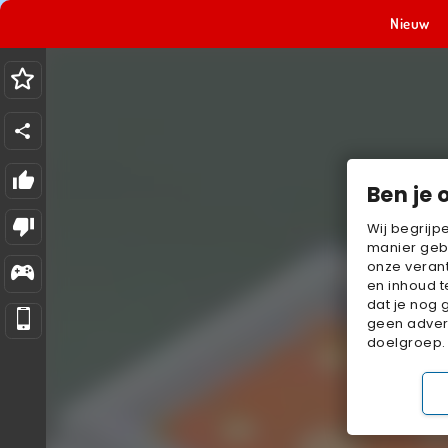
Nieuw
Ben je 
Wij begrijp
manier geb
onze verant
en inhoud t
dat je nog 
geen advert
doelgroep.