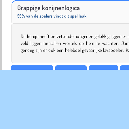
Hidden Objects: Easter
Bubbelschieter met dieren
Grappige konijnenlogica
55% van de spelers vindt dit spel leuk
Dit konijn heeft ontzettende honger en gelukkig liggen er i
ze te laten verdwijnen in deze uitdagende puzzelgame? J
veld liggen tientallen wortels op hem te wachten. Ja
genoeg zijn er ook een heleboel gevaarlijke lavapoelen. Ka
Konijnen Spelletjes
Concentratie
Crazygames
Gr
Puzzel
Konijn Spelletjes
Single-player
COM