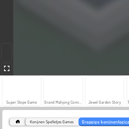
Super Slope Game
Grand Mahjong Connect
Jewel Garden Story
Grappige konijnenlogic
Konijnen Spelletjes Games