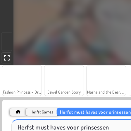
Fashion Princess - Dress Up for Girls
Jewel Garden Story
Masha and the Bear: Meadows
Herfst must haves voor prinsessen
Herfst Games
Farm Merge Valley
Mega Makeup - Seasons Best
Herfst must haves voor prinsessen