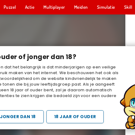
Puzzel
Actie
Multiplayer
Meiden
Simulatie
Skill
ouder of jonger dan 18?
en dat het belangrijk is dat minderjarigen op een veilige
ruik maken van het internet. We beschouwen het ook als
woordelijkheid om de website kindvriendelijk te maken
e tonen die bij jouw leeftijdsgroep past. Als je aangeeft
geen 18 jaar of ouder bent, zal je daarom automatisch
enties te zien krijgen die bedoeld zijn voor een oudere
JONGER DAN 18
18 JAAR OF OUDER