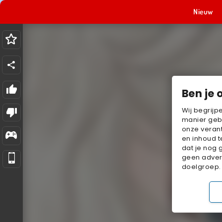
Nieuw
Ben je 
Wij begrijp
manier geb
onze verant
en inhoud t
dat je nog 
geen advert
doelgroep.