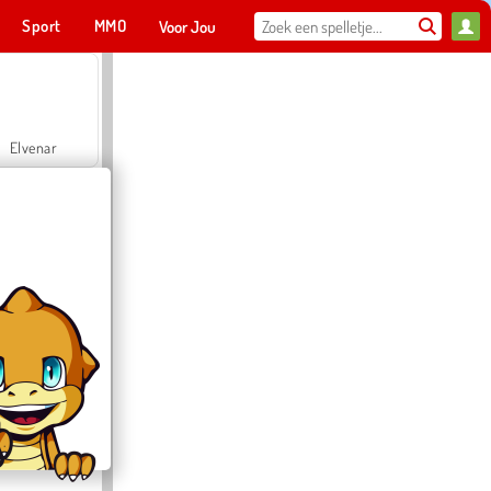
Sport
MMO
Voor Jou
Elvenar
Hospital Surgeon Doctor Game
Offroad Crash Climber 4X4