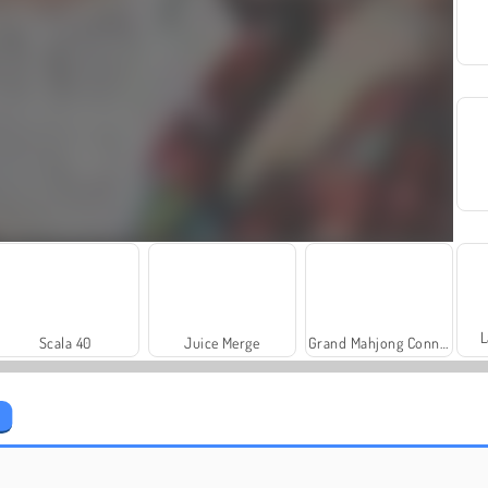
L
Scala 40
Juice Merge
Grand Mahjong Connect
Thanksgiving Party Prep
Ellie And Friends Pre Fall Outfit