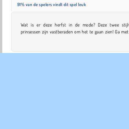
91% van de spelers vindt dit spel leuk
Wat is er deze herfst in de mode? Deze twee stijlv
mee op zoek naar tientallen seizoensgerichte must haves i
prinsessen zijn vastberaden om het te gaan zien! Ga me
Herfst
Aankleed
Mode Spelletjes
Meiden
Ma
COM
Ge