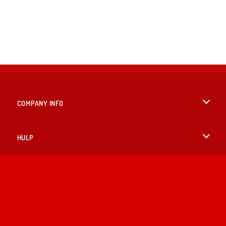
COMPANY INFO
Gebruiksvoorwaarden
HULP
Ons privacybeleid
Help
TALEN
Cookies
English
Cookietoestemming