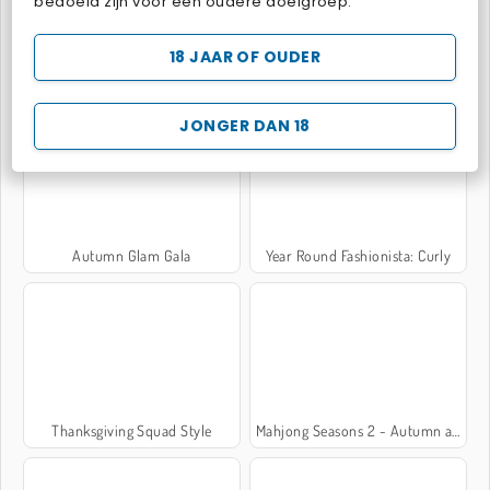
bedoeld zijn voor een oudere doelgroep.
18 JAAR OF OUDER
Bubble Shooter Witch Tower 2
Ellie And Friends Pre Fall Outfit
JONGER DAN 18
Autumn Glam Gala
Year Round Fashionista: Curly
Thanksgiving Squad Style
Mahjong Seasons 2 - Autumn and Winter