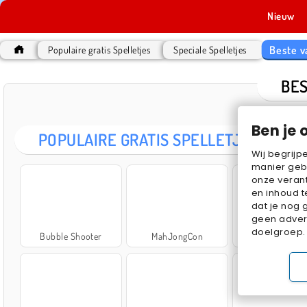
Nieuw
Beste v
Populaire gratis Spelletjes
Speciale Spelletjes
BES
Ben je 
POPULAIRE GRATIS SPELLETJES
Wij begrijp
manier geb
onze verant
en inhoud t
dat je nog 
geen advert
doelgroep.
Bubble Shooter
MahJongCon
Solitaire FR