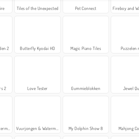
ire
Tiles of the Unexpected
Pet Connect
Fireboy and Watergirl: The
den 2
Butterfly Kyodai HD
Magic Piano Tiles
Puzzelen 
rs 2
Love Tester
Gummieblokken
Jewel Qu
taltempel
Vuurjongen & Watermeisje 2: Lichttempel
My Dolphin Show 8
Mahjong Co