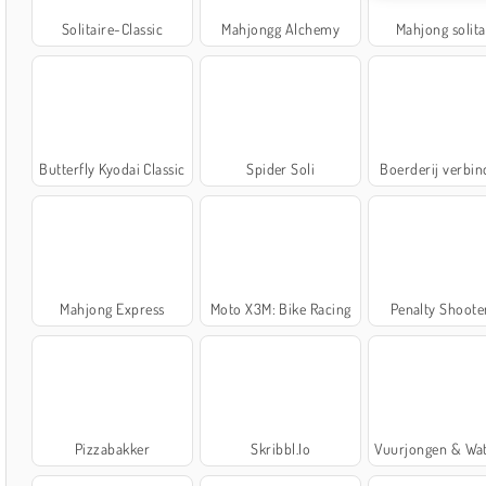
Solitaire-Classic
Mahjongg Alchemy
Mahjong solita
Butterfly Kyodai Classic
Spider Soli
Boerderij verbin
Mahjong Express
Moto X3M: Bike Racing
Penalty Shoote
Pizzabakker
Skribbl.Io
Vuurjongen & Watermeisje 4: Kris