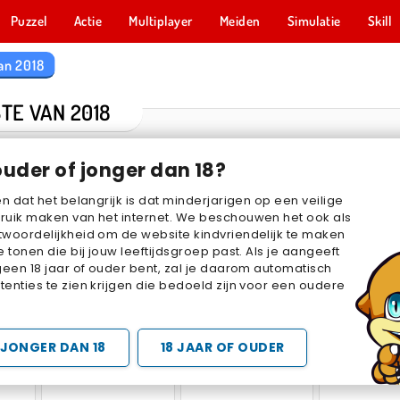
Puzzel
Actie
Multiplayer
Meiden
Simulatie
Skill
an 2018
TE VAN 2018
ouder of jonger dan 18?
en dat het belangrijk is dat minderjarigen op een veilige
ruik maken van het internet. We beschouwen het ook als
woordelijkheid om de website kindvriendelijk te maken
e tonen die bij jouw leeftijdsgroep past. Als je aangeeft
geen 18 jaar of ouder bent, zal je daarom automatisch
enties te zien krijgen die bedoeld zijn voor een oudere
VR
Mahjong Connect Classic
Bubble Shooter Classic
Mahjong: Kl
JONGER DAN 18
18 JAAR OF OUDER