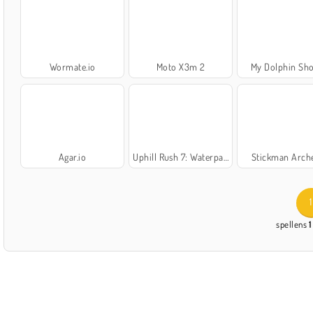
Wormate.io
Moto X3m 2
My Dolphin Sh
Agar.io
Uphill Rush 7: Waterpark
Stickman Arch
1
spellens
1