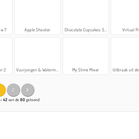
ow 7
Apple Shooter
Chocolate Cupcakes: Sara's Cooking Class
Virtual P
er 2
Vuurjongen & Watermeisje 3: IJstempel
My Slime Mixer
Uitbraak uit de g
2
 - 42
van de
80
getoond