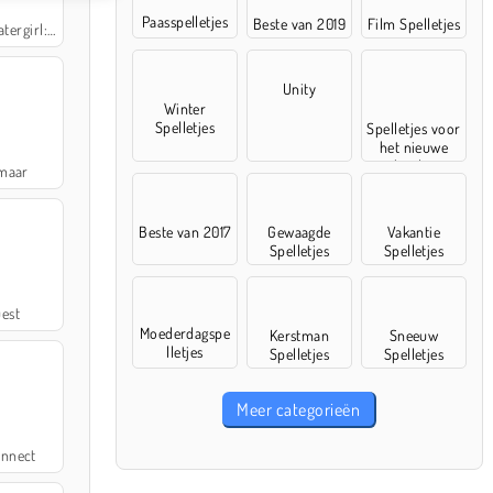
Paasspelletjes
Beste van 2019
Film Spelletjes
 Forest Temple
Unity
Winter
Spelletjes
Spelletjes voor
het nieuwe
schooljaar
maar
Beste van 2017
Gewaagde
Vakantie
Spelletjes
Spelletjes
est
Moederdagspe
Kerstman
Sneeuw
lletjes
Spelletjes
Spelletjes
Meer categorieën
nnect