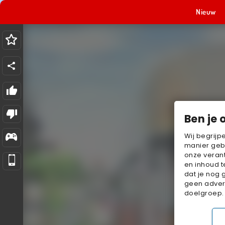
Nieuw
Ben je 
Wij begrijp
manier geb
onze verant
en inhoud t
dat je nog 
geen advert
doelgroep.