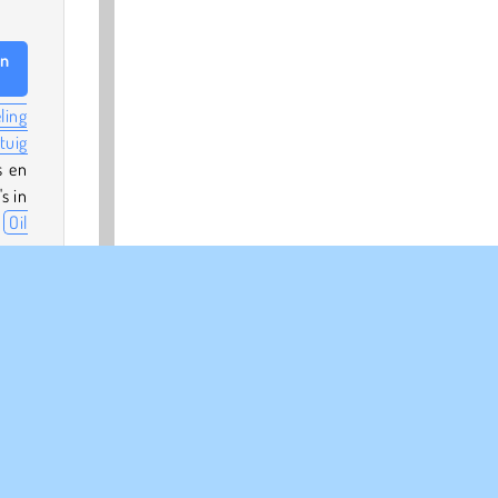
on
ling
tuig
s en
s in
n
Oil
ames
t