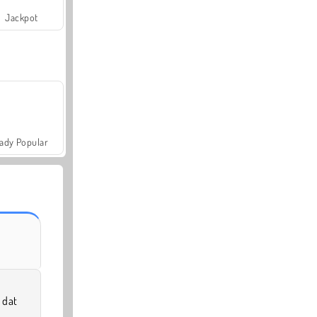
Jackpot
ady Popular
 dat