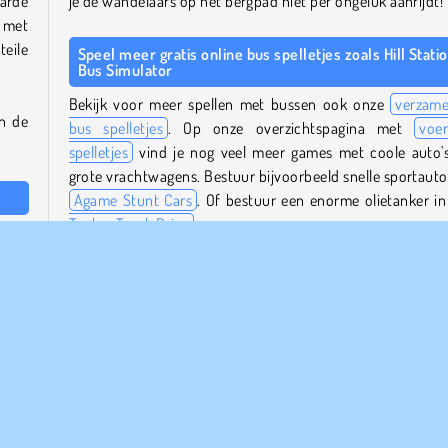
arde
je de wandelaars op het bergpad niet per ongeluk aanrijdt!
n met
teile
Speel meer gratis online bus spelletjes zoals Hill Stati
Bus Simulator
Bekijk voor meer spellen met bussen ook onze
verzame
in de
bus spelletjes
. Op onze overzichtspagina met
voer
spelletjes
vind je nog veel meer games met coole auto'
grote vrachtwagens. Bestuur bijvoorbeeld snelle sportauto'
Agame Stunt Cars
. Of bestuur een enorme olietanker i
Tanker Truck Drive
.
etje.
ar de
Wie is de maker van Hill Station Bus Simulator?
e en
Hill Station Bus Simulator
is gemaakt door Instant G
Studio.
l te
ggen
Wanneer werd Hill Station Bus Simulator voor het eers
apot
uitgebracht?
Dit spel werd voor het eerst uitgebracht op 19 maart 2024.