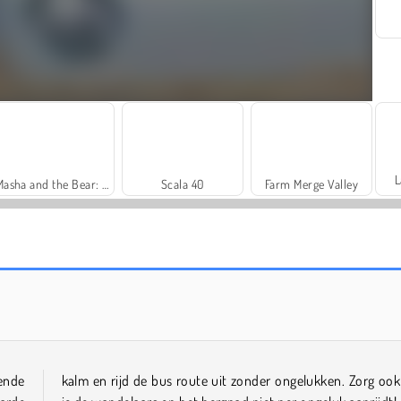
L
Masha and the Bear: Meadows
Scala 40
Farm Merge Valley
Solitaire Social
Let's Fish!
gende
kalm en rijd de bus route uit zonder ongelukken. Zorg ook