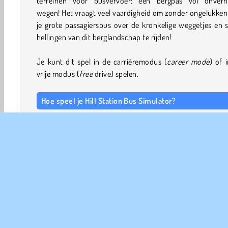
terreinen voor busvervoer: een bergpas vol onverh
wegen! Het vraagt veel vaardigheid om zonder ongelukke
je grote passagiersbus over de kronkelige weggetjes en s
hellingen van dit berglandschap te rijden!
Je kunt dit spel in de carrièremodus (
career mode
) of 
vrije modus (
free
drive) spelen.
Hoe speel je Hill Station Bus Simulator?
Stel je rijvaardigheid op de proef in dit bus simulator spell
Het doel is om je passagiers op te halen en ze veilig na
volgende halte te vervoeren. Rijd naar de groene zon
parkeer je bus zodat je passagiers in kunnen stappen.
Om je passagiers naar het busstation bovenaan de heuve
brengen, moet je over onverharde paden rijden. Er li
rotsen op de weg, en af en toe een boom of zelfs een k
voertuig waar je voorzichtig omheen moet sturen.