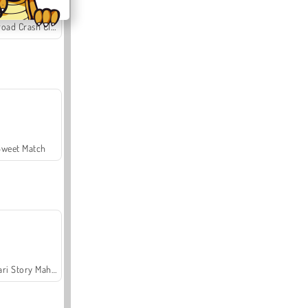
Offroad Crash Climber 4X4
Sweet Match
Safari Story Mahjong