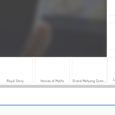
L
Royal Story
Heroes of Myths
Grand Mahjong Connect
Harvest Honors Classic
YouTubers: Psycho Fan