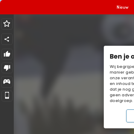
Nieuw
Ben je 
Wij begrijp
manier geb
onze verant
en inhoud t
dat je nog 
geen advert
doelgroep.