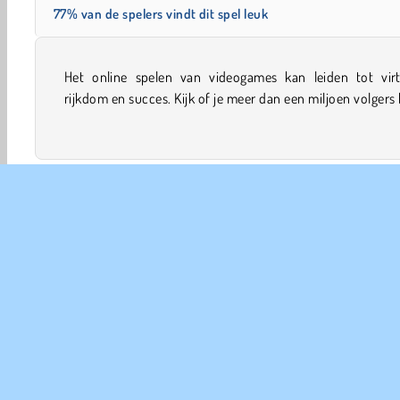
77% van de spelers vindt dit spel leuk
Het online spelen van videogames kan leiden tot virt
krijgen door coole spellen uit te proberen in dit gra
rijkdom en succes. Kijk of je meer dan een miljoen volgers
Jongens Spelletjes
Populair
Simulatie
Single-pla
COM
Ge