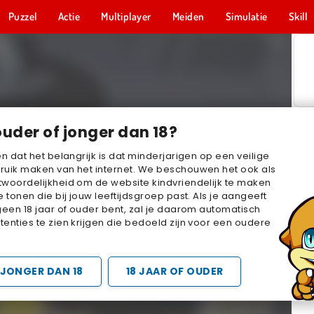
Puzzel
Actie
Multiplayer
Meiden
Simulatie
Skill
ouder of jonger dan 18?
en dat het belangrijk is dat minderjarigen op een veilige
ruik maken van het internet. We beschouwen het ook als
woordelijkheid om de website kindvriendelijk te maken
e tonen die bij jouw leeftijdsgroep past. Als je aangeeft
geen 18 jaar of ouder bent, zal je daarom automatisch
enties te zien krijgen die bedoeld zijn voor een oudere
JONGER DAN 18
18 JAAR OF OUDER