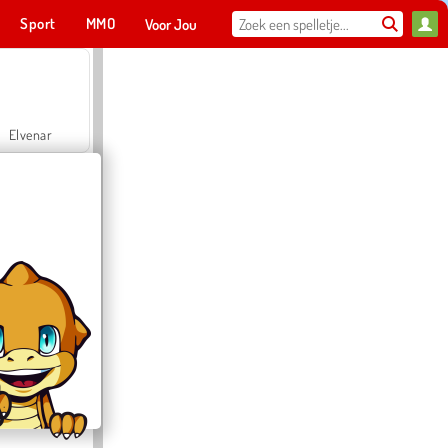
Sport
MMO
Voor Jou
Elvenar
Hospital Surgeon Doctor Game
Offroad Crash Climber 4X4