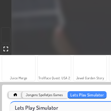
Juice Merge
Trollface Quest: USA 2
Jewel Garden Story
Lets Play Simulator
Jongens Spelletjes Games
Fashion Princess - Dress Up for Girls
Family Relics
Lets Play Simulator