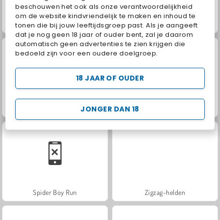
beschouwen het ook als onze verantwoordelijkheid
om de website kindvriendelijk te maken en inhoud te
Match Arena Multiplayer
Superhero.io
tonen die bij jouw leeftijdsgroep past. Als je aangeeft
dat je nog geen 18 jaar of ouder bent, zal je daarom
automatisch geen advertenties te zien krijgen die
bedoeld zijn voor een oudere doelgroep.
18 JAAR OF OUDER
Stick Warrior Hero Battles
Shadow Fighters: Hero Duel
JONGER DAN 18
Spider Boy Run
Zigzag-helden