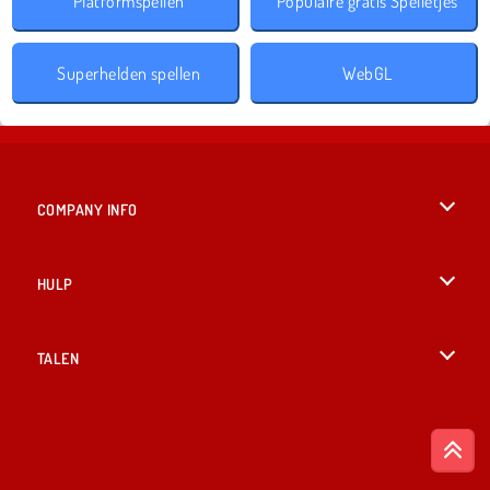
Platformspellen
Populaire gratis Spelletjes
Superhelden spellen
WebGL
COMPANY INFO
Gebruiksvoorwaarden
HULP
Ons privacybeleid
Help
TALEN
Cookies
English
Cookietoestemming
British English