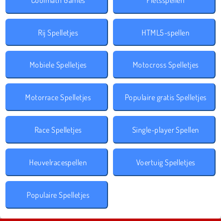
Rij Spelletjes
HTML5-spellen
Mobiele Spelletjes
Motocross Spelletjes
Motorrace Spelletjes
Populaire gratis Spelletjes
Race Spelletjes
Single-player Spellen
Heuvelracespellen
Voertuig Spelletjes
Populaire Spelletjes