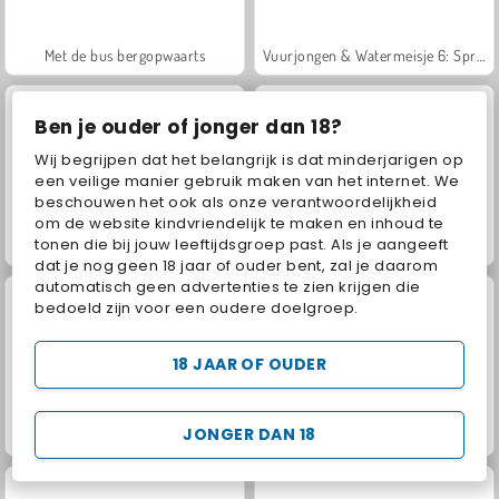
Met de bus bergopwaarts
Vuurjongen & Watermeisje 6: Sprookje
Ben je ouder of jonger dan 18?
Wij begrijpen dat het belangrijk is dat minderjarigen op
een veilige manier gebruik maken van het internet. We
beschouwen het ook als onze verantwoordelijkheid
om de website kindvriendelijk te maken en inhoud te
tonen die bij jouw leeftijdsgroep past. Als je aangeeft
Shadow Ninja Revenge
Shanghai-dynastie
dat je nog geen 18 jaar of ouder bent, zal je daarom
automatisch geen advertenties te zien krijgen die
bedoeld zijn voor een oudere doelgroep.
18 JAAR OF OUDER
JONGER DAN 18
Juice Merge
Grand Mahjong Connect