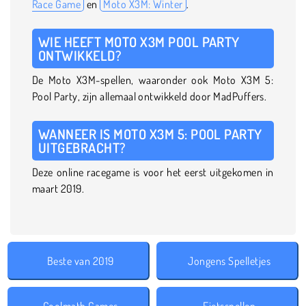
Race Game
en
Moto X3M: Winter
.
WIE HEEFT MOTO X3M POOL PARTY
ONTWIKKELD?
De Moto X3M-spellen, waaronder ook Moto X3M 5:
Pool Party, zijn allemaal ontwikkeld door MadPuffers.
WANNEER IS MOTO X3M 5: POOL PARTY
UITGEBRACHT?
Deze online racegame is voor het eerst uitgekomen in
maart 2019.
Beste van 2019
Jongens Spelletjes
Coolmath Games
Fietsspellen