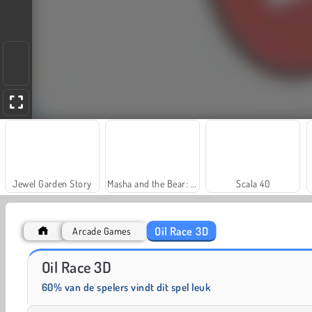
Jewel Garden Story
Masha and the Bear: Meadows
Scala 40
Oil Race 3D
Arcade Games
Trollface Quest: USA 2
Farm Merge Valley
Oil Race 3D
60% van de spelers vindt dit spel leuk