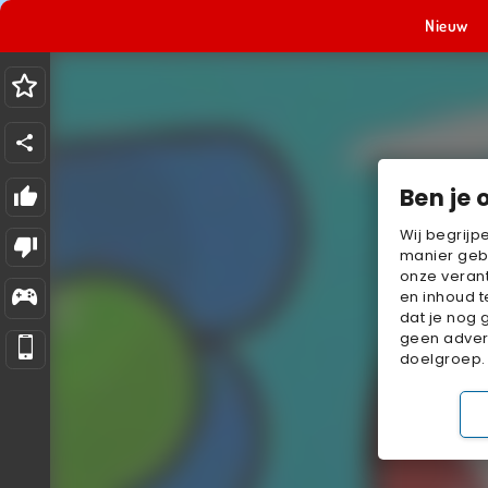
Nieuw
Ben je 
Wij begrijp
manier geb
onze verant
en inhoud t
dat je nog 
geen advert
doelgroep.