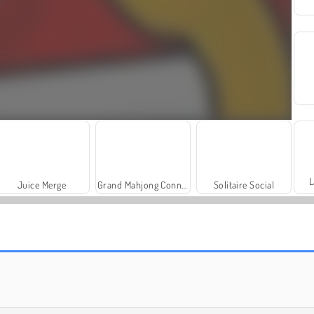
L
Juice Merge
Grand Mahjong Connect
Solitaire Social
Royal Story
Let's Fish!