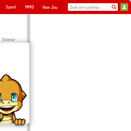
Sport
MMO
Voor Jou
Elvenar
Hospital Surgeon Doctor Game
Offroad Crash Climber 4X4