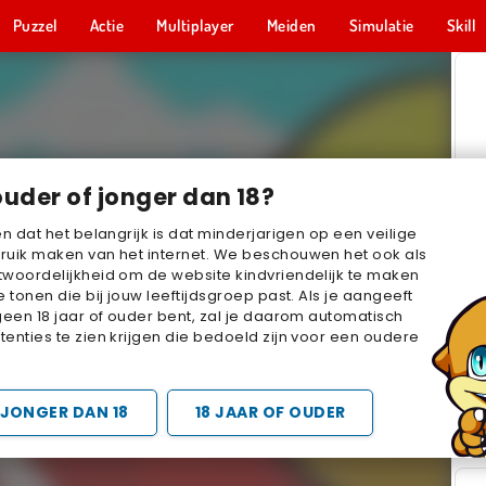
Puzzel
Actie
Multiplayer
Meiden
Simulatie
Skill
ouder of jonger dan 18?
en dat het belangrijk is dat minderjarigen op een veilige
ruik maken van het internet. We beschouwen het ook als
woordelijkheid om de website kindvriendelijk te maken
e tonen die bij jouw leeftijdsgroep past. Als je aangeeft
geen 18 jaar of ouder bent, zal je daarom automatisch
enties te zien krijgen die bedoeld zijn voor een oudere
JONGER DAN 18
18 JAAR OF OUDER