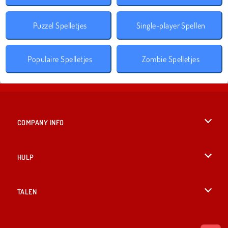
Puzzel Spelletjes
Single-player Spellen
Populaire Spelletjes
Zombie Spelletjes
COMPANY INFO
Gebruiksvoorwaarden
HULP
Ons privacybeleid
Help
TALEN
Cookies
English