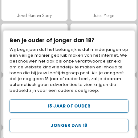
Jewel Garden Story
Juice Merge
Ben je ouder of jonger dan 18?
Wij begrijpen dat het belangrijk is dat minderjarigen op
een veilige manier gebruik maken van het internet. We
beschouwen het ook als onze verantwoordelijkheid
om de website kindvriendelijk te maken en inhoud te
Grand Mahjong Connect
Trollface Quest: USA 2
tonen die bij jouw leeftijdsgroep past. Als je aangeeft
dat je nog geen 18 jaar of ouder bent, zal je daarom
automatisch geen advertenties te zien krijgen die
bedoeld zijn voor een oudere doelgroep.
18 JAAR OF OUDER
Heroes of Myths
Masha and the Bear: Meadows
JONGER DAN 18