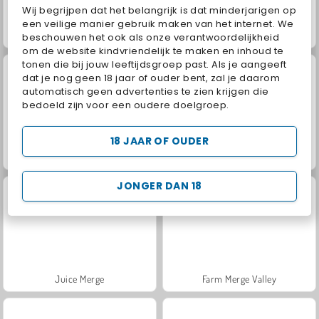
Wij begrijpen dat het belangrijk is dat minderjarigen op
een veilige manier gebruik maken van het internet. We
Fashion Princess - Dress Up for Girls
Jewel Garden Story
beschouwen het ook als onze verantwoordelijkheid
om de website kindvriendelijk te maken en inhoud te
tonen die bij jouw leeftijdsgroep past. Als je aangeeft
dat je nog geen 18 jaar of ouder bent, zal je daarom
automatisch geen advertenties te zien krijgen die
bedoeld zijn voor een oudere doelgroep.
18 JAAR OF OUDER
Masha and the Bear: Meadows
Scala 40
JONGER DAN 18
Juice Merge
Farm Merge Valley