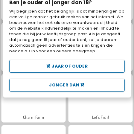
Ben je ouder of jonger dan 18?
Wij begrijpen dat het belangrijk is dat minderjarigen op
Fashion Princess - Dress Up for Girls
Masha and the Bear: Meadows
een veilige manier gebruik maken van het internet. We
beschouwen het ook als onze verantwoordelijkheid
om de website kindvriendelijk te maken en inhoud te
tonen die bij jouw leeftijdsgroep past. Als je aangeeft
dat je nog geen 18 jaar of ouder bent, zal je daarom
automatisch geen advertenties te zien krijgen die
bedoeld zijn voor een oudere doelgroep.
18 JAAR OF OUDER
Royal Story
Scala 40
JONGER DAN 18
Charm Farm
Let's Fish!