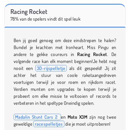
Racing Rocket
78% van de spelers vindt dit spel leuk
Ben jij goed genoeg om deze eindstrepen te halen?
Bundel je krachten met Ironheart, Miss Pingu en
andere te gekke coureurs in
Racing Rocket
. De
volgende race kan elk moment beginnen!Je hebt nog
nooit een
3D-rijspelletje
als dit gespeeld! Jij zit
achter het stuur van coole raketaangedreven
voertuigen terwijl je voor roem en rijkdom racet.
Verdien munten om upgrades te kopen terwijl je
probeert om elke missie te voltooien of records te
verbeteren in het speltype Oneindig spelen.
Madalin Stunt Cars 2
en
Moto X3M
zijn nog twee
geweldige
racespelletjes
die je moet uitproberen!