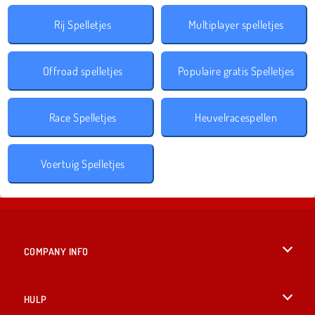
Rij Spelletjes
Multiplayer spelletjes
Offroad spelletjes
Populaire gratis Spelletjes
Race Spelletjes
Heuvelracespellen
Voertuig Spelletjes
COMPANY INFO
Gebruiksvoorwaarden
HULP