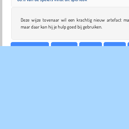
Deze wijze tovenaar wil een krachtig nieuw artefact ma
maar daar kan hij je hulp goed bij gebruiken.
Kinder Spelletjes
Topscores
Match 3
Mobiele
COM
Ge