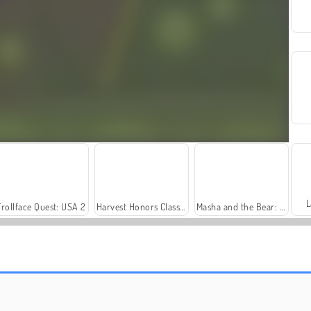
L
Trollface Quest: USA 2
Harvest Honors Classic
Masha and the Bear: Meadows
Solitaire Social
Fashion Princess - Dress Up for Girls