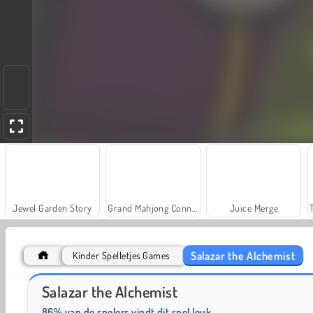
Jewel Garden Story
Grand Mahjong Connect
Juice Merge
Salazar the Alchemist
Kinder Spelletjes Games
Rummy World
Scala 40
Salazar the Alchemist
86% van de spelers vindt dit spel leuk