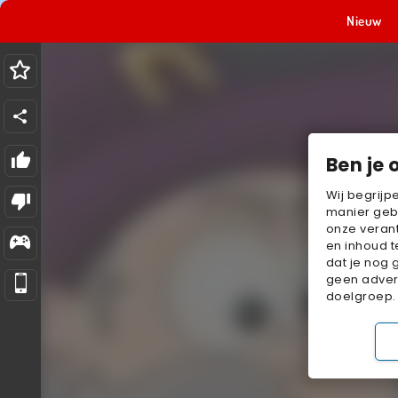
Nieuw
Ben je 
Wij begrijp
manier geb
onze verant
en inhoud t
dat je nog 
geen advert
doelgroep.