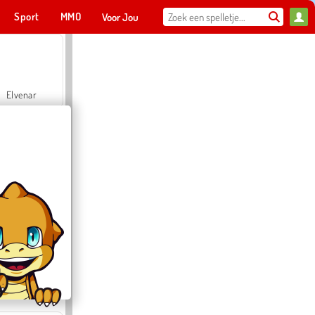
Sport
MMO
Voor Jou
Elvenar
Hospital Surgeon Doctor Game
Offroad Crash Climber 4X4