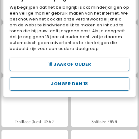
Wij begrijpen dat het belangrijk is dat minderjarigen op
een veilige manier gebruik maken van het internet. We
Grand Mahjong Connect
Jewel Garden Story
beschouwen het ook als onze verantwoordelijkheid
om de website kindvriendelijk te maken en inhoud te
tonen die bij jouw leeftijdsgroep past. Als je aangeeft
dat je nog geen 18 jaar of ouder bent, zal je daarom
automatisch geen advertenties te zien krijgen die
bedoeld zijn voor een oudere doelgroep.
18 JAAR OF OUDER
Juice Merge
Masha and the Bear: Meadows
JONGER DAN 18
Trollface Quest: USA 2
Solitaire FRVR