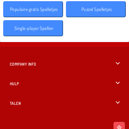
Populaire gratis Spelletjes
Puzzel Spelletjes
Single-player Spellen
COMPANY INFO
Gebruiksvoorwaarden
HULP
Ons privacybeleid
Help
TALEN
Cookies
English