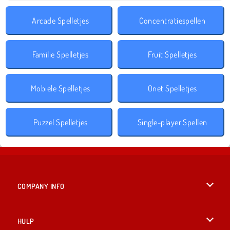
Arcade Spelletjes
Concentratiespellen
Familie Spelletjes
Fruit Spelletjes
Mobiele Spelletjes
Onet Spelletjes
Puzzel Spelletjes
Single-player Spellen
COMPANY INFO
Gebruiksvoorwaarden
HULP