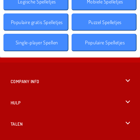
Logische Spelletjes
Mobiele Spelletjes
Populaire gratis Spelletjes
Puzzel Spelletjes
Single-player Spellen
Populaire Spelletjes
COMPANY INFO
Gebruiksvoorwaarden
HULP
Ons privacybeleid
Help
TALEN
Cookies