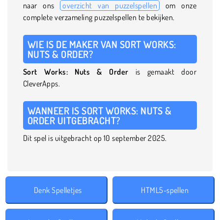
naar ons
overzicht van puzzelspellen
om onze
complete verzameling puzzelspellen te bekijken.
WIE IS DE MAKER VAN SORT WORKS:
NUTS & ORDER?
Sort Works: Nuts & Order
is gemaakt door
CleverApps.
WANNEER IS SORT WORKS: NUTS &
ORDER UITGEBRACHT?
Dit spel is uitgebracht op 10 september 2025.
Denk Spelletjes
HTML5-spellen