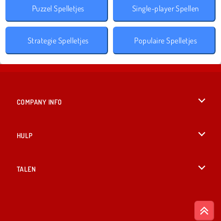
Puzzel Spelletjes
Single-player Spellen
Strategie Spelletjes
Populaire Spelletjes
COMPANY INFO
Gebruiksvoorwaarden
HULP
Ons privacybeleid
Help
TALEN
Cookies
English
Cookietoestemming