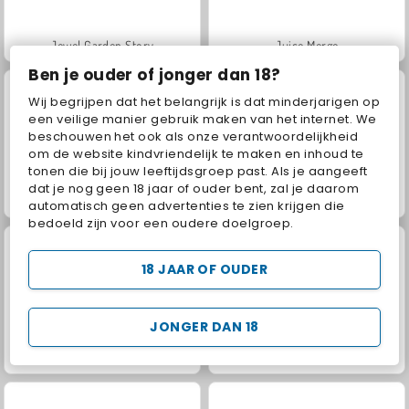
Jewel Garden Story
Juice Merge
Ben je ouder of jonger dan 18?
Wij begrijpen dat het belangrijk is dat minderjarigen op
een veilige manier gebruik maken van het internet. We
beschouwen het ook als onze verantwoordelijkheid
om de website kindvriendelijk te maken en inhoud te
tonen die bij jouw leeftijdsgroep past. Als je aangeeft
dat je nog geen 18 jaar of ouder bent, zal je daarom
Grand Mahjong Connect
Trollface Quest: USA 2
automatisch geen advertenties te zien krijgen die
bedoeld zijn voor een oudere doelgroep.
18 JAAR OF OUDER
JONGER DAN 18
Masha and the Bear: Meadows
Scala 40