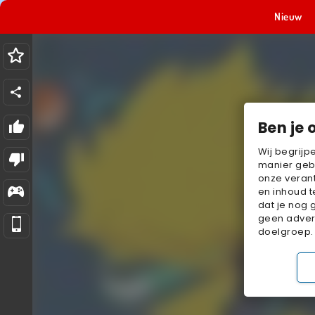
Nieuw
Ben je 
Wij begrijp
manier geb
onze verant
en inhoud t
dat je nog 
geen advert
doelgroep.