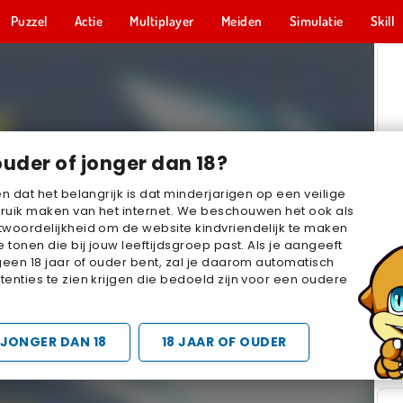
Puzzel
Actie
Multiplayer
Meiden
Simulatie
Skill
ouder of jonger dan 18?
en dat het belangrijk is dat minderjarigen op een veilige
ruik maken van het internet. We beschouwen het ook als
woordelijkheid om de website kindvriendelijk te maken
e tonen die bij jouw leeftijdsgroep past. Als je aangeeft
geen 18 jaar of ouder bent, zal je daarom automatisch
enties te zien krijgen die bedoeld zijn voor een oudere
JONGER DAN 18
18 JAAR OF OUDER