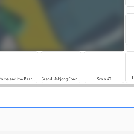
L
Masha and the Bear: Meadows
Grand Mahjong Connect
Scala 40
Harvest Honors Classic
Farm Merge Valley