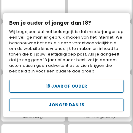
Masha and the Bear: Meadows
Scala 40
Ben je ouder of jonger dan 18?
Wij begrijpen dat het belangrijk is dat minderjarigen op
een veilige manier gebruik maken van het internet. We
beschouwen het ook als onze verantwoordelijkheid
om de website kindvriendelijk te maken en inhoud te
tonen die bij jouw leeftijdsgroep past. Als je aangeeft
dat je nog geen 18 jaar of ouder bent, zal je daarom
automatisch geen advertenties te zien krijgen die
Jewel Garden Story
Fashion Princess - Dress Up for Girls
bedoeld zijn voor een oudere doelgroep.
18 JAAR OF OUDER
JONGER DAN 18
Juice Merge
Farm Merge Valley