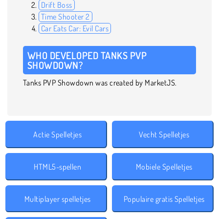
Drift Boss
Time Shooter 2
Car Eats Car: Evil Cars
WHO DEVELOPED TANKS PVP
SHOWDOWN?
Tanks PVP Showdown was created by MarketJS.
Actie Spelletjes
Vecht Spelletjes
HTML5-spellen
Mobiele Spelletjes
Multiplayer spelletjes
Populaire gratis Spelletjes