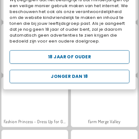
een veilige manier gebruik maken van het internet. We
beschouwen het ook als onze verantwoordelijkheid
Scala 40
Juice Merge
om de website kindvriendelijk te maken en inhoud te
tonen die bij jouw leeftijdsgroep past. Als je aangeeft
dat je nog geen 18 jaar of ouder bent, zal je daarom
automatisch geen advertenties te zien krijgen die
bedoeld zijn voor een oudere doelgroep.
18 JAAR OF OUDER
Grand Mahjong Connect
Jewel Garden Story
JONGER DAN 18
Fashion Princess - Dress Up for Girls
Farm Merge Valley