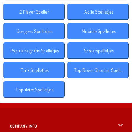
2 Player Spellen
Actie Spelletjes
Jongens Spelletjes
Mobiele Spelletjes
Populaire gratis Spelletjes
Schietspelletjes
Tank Spelletjes
Top Down Shooter Spelletjes
Populaire Spelletjes
COMPANY INFO