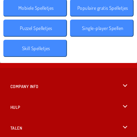
Mobiele Spelletjes
Populaire gratis Spelletjes
Puzzel Spelletjes
Single-player Spellen
Skill Spelletjes
COMPANY INFO
Gebruiksvoorwaarden
HULP
Ons privacybeleid
Help
TALEN