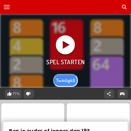
Twintig48
77%