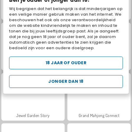
Ben je ouder of jonger dan 18?
Wij begrijpen dat het belangrijk is dat minderjarigen op
een veilige manier gebruik maken van het internet. We
Block Hexa Merge 2048
Hatch the Unicorn
beschouwen het ook als onze verantwoordelijkheid
om de website kindvriendelijk te maken en inhoud te
tonen die bij jouw leeftijdsgroep past. Als je aangeeft
dat je nog geen 18 jaar of ouder bent, zal je daarom
automatisch geen advertenties te zien krijgen die
bedoeld zijn voor een oudere doelgroep.
18 JAAR OF OUDER
Gem Stacker
Juice Merge
JONGER DAN 18
Jewel Garden Story
Grand Mahjong Connect