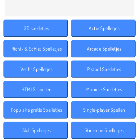
3D spelletjes
Actie Spelletjes
Richt- & Schiet Spelletjes
Arcade Spelletjes
Vecht Spelletjes
Pistool Spelletjes
HTML5-spellen
Mobiele Spelletjes
Populaire gratis Spelletjes
Single-player Spellen
Skill Spelletjes
Stickman Spelletjes