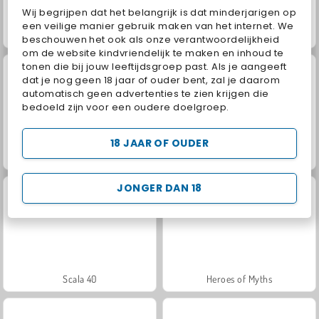
Wij begrijpen dat het belangrijk is dat minderjarigen op
een veilige manier gebruik maken van het internet. We
Juice Merge
Grand Mahjong Connect
beschouwen het ook als onze verantwoordelijkheid
om de website kindvriendelijk te maken en inhoud te
tonen die bij jouw leeftijdsgroep past. Als je aangeeft
dat je nog geen 18 jaar of ouder bent, zal je daarom
automatisch geen advertenties te zien krijgen die
bedoeld zijn voor een oudere doelgroep.
18 JAAR OF OUDER
Jewel Garden Story
Fashion Princess - Dress Up for Girls
JONGER DAN 18
Scala 40
Heroes of Myths