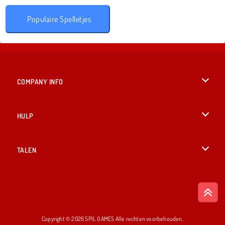
Populaire Spelletjes
COMPANY INFO
Gebruiksvoorwaarden
HULP
Ons privacybeleid
Help
TALEN
Cookies
English
Cookietoestemming
British English
Copyright © 2026 SPIL GAMES Alle rechten voorbehouden.