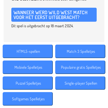
WANNEER WERD WILD WEST MATCH
VOOR HET EERST UITGEBRACHT?
Dit spel is uitgebracht op 18 maart 2024.
HTML5-spellen
Match 3 Spelletjes
Mobiele Spelletjes
Populaire gratis Spelletjes
Puzzel Spelletjes
Single-player Spellen
Softgames Spelletjes