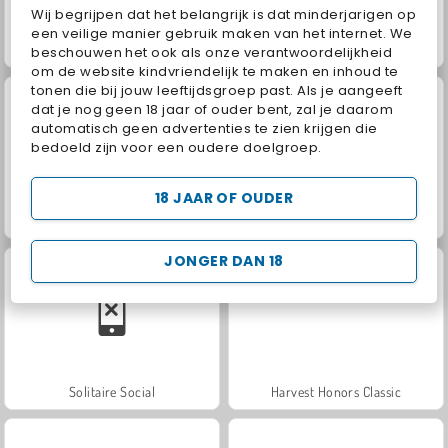
Wij begrijpen dat het belangrijk is dat minderjarigen op
een veilige manier gebruik maken van het internet. We
Grand Mahjong Connect
Jewel Garden Story
beschouwen het ook als onze verantwoordelijkheid
om de website kindvriendelijk te maken en inhoud te
tonen die bij jouw leeftijdsgroep past. Als je aangeeft
dat je nog geen 18 jaar of ouder bent, zal je daarom
automatisch geen advertenties te zien krijgen die
bedoeld zijn voor een oudere doelgroep.
18 JAAR OF OUDER
Juice Merge
Trollface Quest: USA 2
JONGER DAN 18
Solitaire Social
Harvest Honors Classic