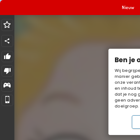
Nieuw
Ben je 
Wij begrijp
manier geb
onze verant
en inhoud t
dat je nog 
geen advert
doelgroep.