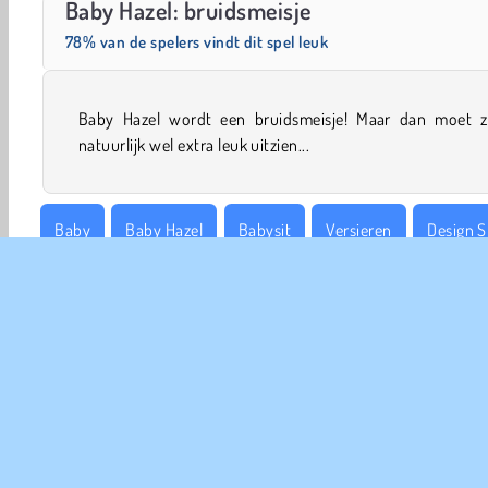
Baby Hazel: bruidsmeisje
78% van de spelers vindt dit spel leuk
Baby Hazel wordt een bruidsmeisje! Maar dan moet z
natuurlijk wel extra leuk uitzien...
Baby
Baby Hazel
Babysit
Versieren
Design S
Meiden
Make-Up
Mobiele
Populair
Simulati
COM
Ge