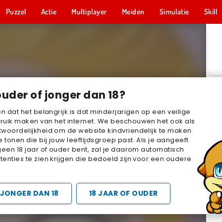
Puzzel
Actie
Multiplayer
Meiden
Simulatie
Skill
ouder of jonger dan 18?
en dat het belangrijk is dat minderjarigen op een veilige
ruik maken van het internet. We beschouwen het ook als
woordelijkheid om de website kindvriendelijk te maken
e tonen die bij jouw leeftijdsgroep past. Als je aangeeft
geen 18 jaar of ouder bent, zal je daarom automatisch
enties te zien krijgen die bedoeld zijn voor een oudere
JONGER DAN 18
18 JAAR OF OUDER