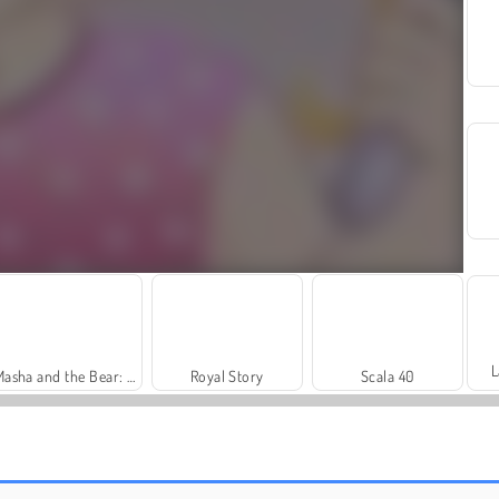
L
Masha and the Bear: Meadows
Royal Story
Scala 40
Heroes of Myths
Flower Story Match