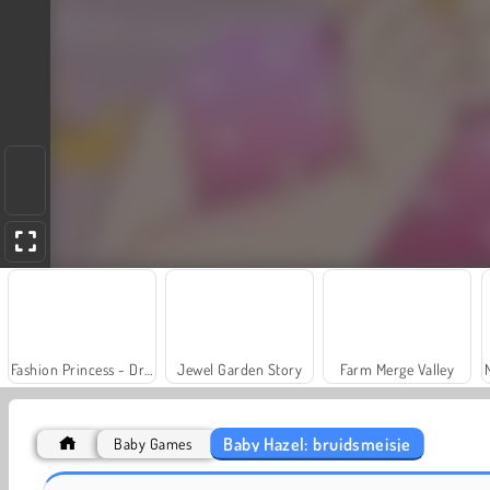
Fashion Princess - Dress Up for Girls
Jewel Garden Story
Farm Merge Valley
Baby Hazel: bruidsmeisje
Baby Games
Juice Merge
Grand Mahjong Connect