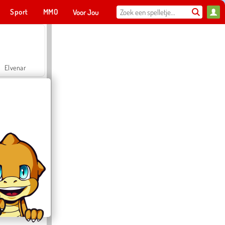
Sport
MMO
Voor Jou
Elvenar
Hospital Surgeon Doctor Game
Offroad Crash Climber 4X4