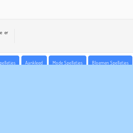
e er
pelletjes
Aankleed
Mode Spelletjes
Bloemen Spelletjes
e
PANY INFO
HULP
bruiksvoorwaarden
Cookies
Help