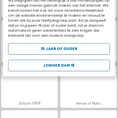
Wij begrijpen dat het belangrijk is dat minderjarigen op
een veilige manier gebruik maken van het internet. We
beschouwen het ook als onze verantwoordelijkheid
Jewel Garden Story
Juice Merge
om de website kindvriendelijk te maken en inhoud te
tonen die bij jouw leeftijdsgroep past. Als je aangeeft
dat je nog geen 18 jaar of ouder bent, zal je daarom
automatisch geen advertenties te zien krijgen die
bedoeld zijn voor een oudere doelgroep.
18 JAAR OF OUDER
Grand Mahjong Connect
Fashion Princess - Dress Up for Girls
JONGER DAN 18
Solitaire FRVR
Heroes of Myths