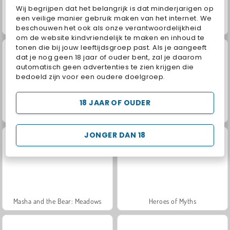
Wij begrijpen dat het belangrijk is dat minderjarigen op
een veilige manier gebruik maken van het internet. We
Juice Merge
Jewel Garden Story
beschouwen het ook als onze verantwoordelijkheid
om de website kindvriendelijk te maken en inhoud te
tonen die bij jouw leeftijdsgroep past. Als je aangeeft
dat je nog geen 18 jaar of ouder bent, zal je daarom
automatisch geen advertenties te zien krijgen die
bedoeld zijn voor een oudere doelgroep.
18 JAAR OF OUDER
Trollface Quest: USA 2
Grand Mahjong Connect
JONGER DAN 18
Masha and the Bear: Meadows
Heroes of Myths