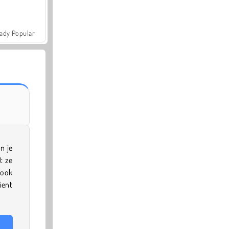
ady Popular
n je
t ze
 ook
ient