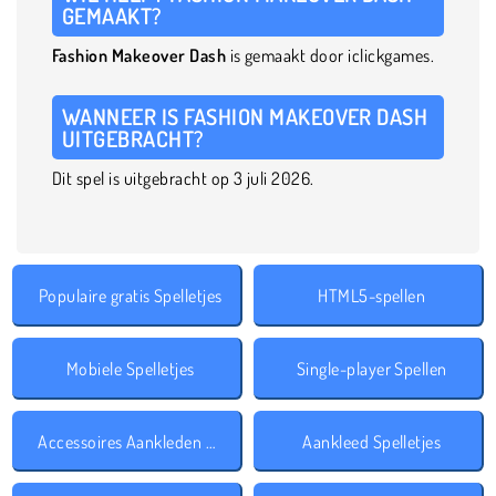
GEMAAKT?
Fashion Makeover Dash
is gemaakt door iclickgames.
WANNEER IS FASHION MAKEOVER DASH
UITGEBRACHT?
Dit spel is uitgebracht op 3 juli 2026.
Populaire gratis Spelletjes
HTML5-spellen
Mobiele Spelletjes
Single-player Spellen
Accessoires Aankleden Spelletjes
Aankleed Spelletjes