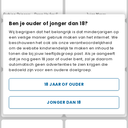
Fashion Princess - Dress Up for Girls
Juice Merge
Ben je ouder of jonger dan 18?
Wij begrijpen dat het belangrijk is dat minderjarigen op
een veilige manier gebruik maken van het internet. We
beschouwen het ook als onze verantwoordelijkheid
om de website kindvriendelijk te maken en inhoud te
tonen die bij jouw leeftijdsgroep past. Als je aangeeft
dat je nog geen 18 jaar of ouder bent, zal je daarom
Jewel Garden Story
Grand Mahjong Connect
automatisch geen advertenties te zien krijgen die
bedoeld zijn voor een oudere doelgroep.
18 JAAR OF OUDER
JONGER DAN 18
Masha and the Bear: Meadows
Scala 40