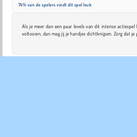
74% van de spelers vindt dit spel leuk
Als je meer dan een paar levels van dit intense actiespel
trilhandjes hebt als je voor de mega-stapel cash gaat. On
voltooien, dan mag jij je handjes dichtknijpen. Zorg dat je
Bloed Spelletjes
Jongens Spelletjes
Mobiele
Poin
COM
Ge