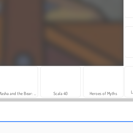
L
Masha and the Bear: Meadows
Scala 40
Heroes of Myths
Harvest Honors Classic
Farm Merge Valley