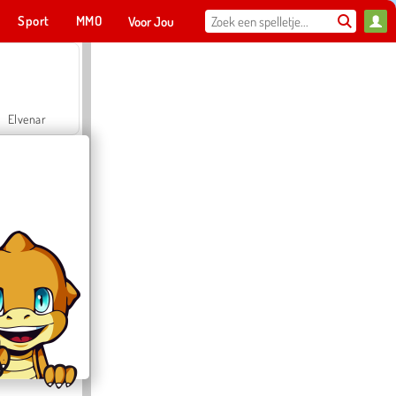
Sport
MMO
Voor Jou
Elvenar
Hospital Surgeon Doctor Game
Offroad Crash Climber 4X4