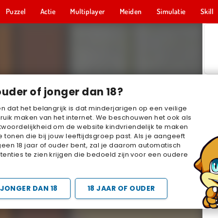
Puzzel
Actie
Multiplayer
Meiden
Simulatie
Skill
ouder of jonger dan 18?
en dat het belangrijk is dat minderjarigen op een veilige
ruik maken van het internet. We beschouwen het ook als
woordelijkheid om de website kindvriendelijk te maken
e tonen die bij jouw leeftijdsgroep past. Als je aangeeft
geen 18 jaar of ouder bent, zal je daarom automatisch
enties te zien krijgen die bedoeld zijn voor een oudere
JONGER DAN 18
18 JAAR OF OUDER