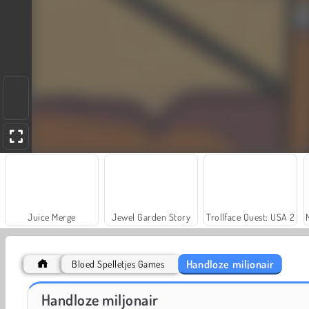
Juice Merge
Jewel Garden Story
Trollface Quest: USA 2
Handloze miljonair
Bloed Spelletjes Games
Grand Mahjong Connect
Fashion Princess - Dress Up for Girls
Handloze miljonair