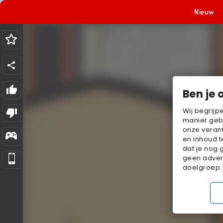
Nieuw
Ben je 
Wij begrijp
manier geb
onze verant
en inhoud t
dat je nog 
geen advert
doelgroep.