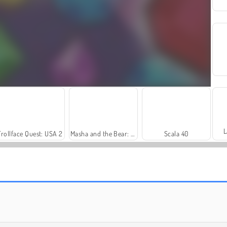
L
Trollface Quest: USA 2
Masha and the Bear: Meadows
Scala 40
Harvest Honors Classic
Farm Merge Valley