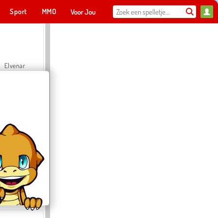
Sport
MMO
Voor Jou
Elvenar
Hospital Surgeon Doctor Game
Offroad Crash Climber 4X4