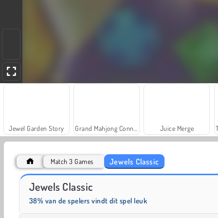
Jewel Garden Story
Grand Mahjong Connect
Juice Merge
Jewels Classic
Match 3 Games
Solitaire Social
Fashion Princess - Dress Up for Girls
Jewels Classic
38% van de spelers vindt dit spel leuk