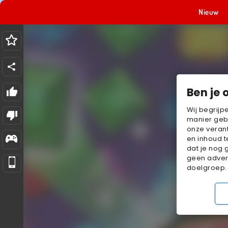
Nieuw
Ben je 
Wij begrijp
manier geb
onze verant
en inhoud t
dat je nog 
geen advert
doelgroep.