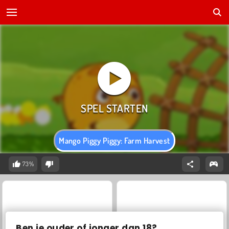
Mango Piggy Piggy: Farm Harvest
73%
Ben je ouder of jonger dan 18?