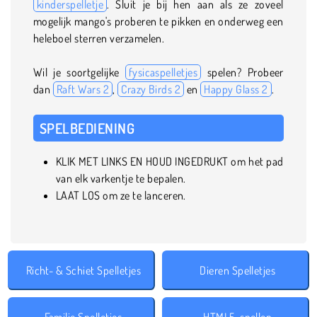
kinderspelletje
. Sluit je bij hen aan als ze zoveel
mogelijk mango's proberen te pikken en onderweg een
heleboel sterren verzamelen.
Wil je soortgelijke
fysicaspelletjes
spelen? Probeer
dan
Raft Wars 2
,
Crazy Birds 2
en
Happy Glass 2
.
SPELBEDIENING
KLIK MET LINKS EN HOUD INGEDRUKT om het pad
van elk varkentje te bepalen.
LAAT LOS om ze te lanceren.
Richt- & Schiet Spelletjes
Dieren Spelletjes
Familie Spelletjes
HTML5-spellen