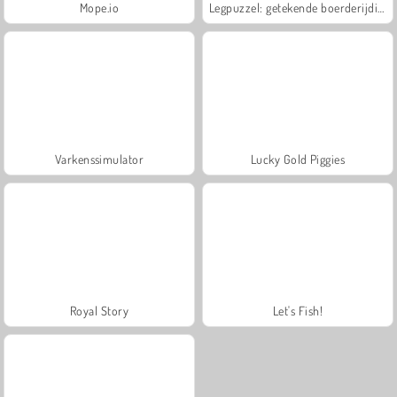
Mope.io
Legpuzzel: getekende boerderijdieren
Varkenssimulator
Lucky Gold Piggies
Royal Story
Let's Fish!