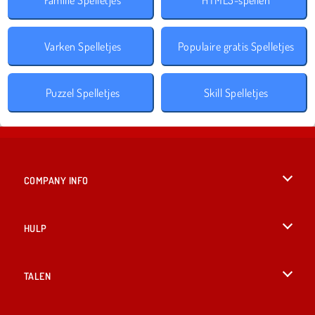
Varken Spelletjes
Populaire gratis Spelletjes
Puzzel Spelletjes
Skill Spelletjes
COMPANY INFO
Gebruiksvoorwaarden
HULP
Ons privacybeleid
Help
TALEN
Cookies
British English