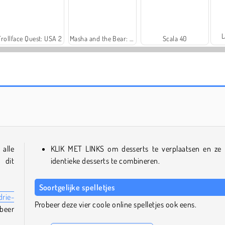
L
Trollface Quest: USA 2
Masha and the Bear: Meadows
Scala 40
Royal Story
Let's Fish!
 alle
KLIK MET LINKS om desserts te verplaatsen en ze
 dit
identieke desserts te combineren.
Soortgelijke spelletjes
drie-
Probeer deze vier coole online spelletjes ook eens.
obeer