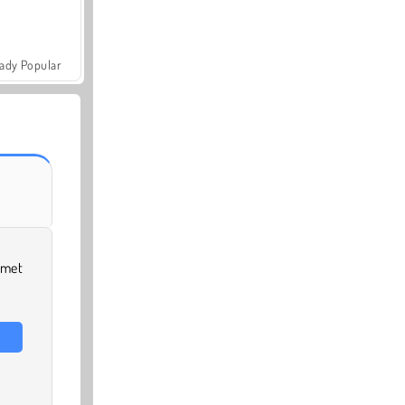
ady Popular
 met