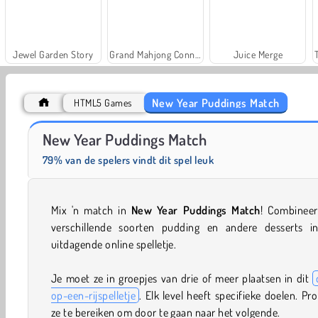
Jewel Garden Story
Grand Mahjong Connect
Juice Merge
New Year Puddings Match
HTML5 Games
Solitaire Social
Farm Merge Valley
New Year Puddings Match
79% van de spelers vindt dit spel leuk
Mix 'n match in
New Year Puddings Match
! Combineer
verschillende soorten pudding en andere desserts in
uitdagende online spelletje.
Je moet ze in groepjes van drie of meer plaatsen in dit
op-een-rijspelletje
. Elk level heeft specifieke doelen. Pr
ze te bereiken om door te gaan naar het volgende.