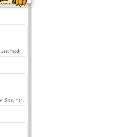
Offroad Crash Climber 4X4
Sweet Match
Safari Story Mahjong