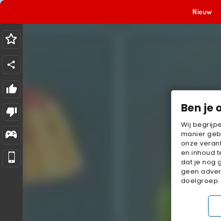
Nieuw
Ben je 
Wij begrijp
manier geb
onze verant
en inhoud t
dat je nog 
geen advert
doelgroep.