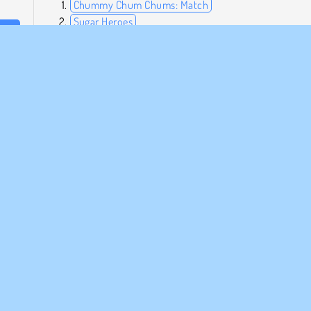
Chummy Chum Chums: Match
Sugar Heroes
Zumba Mania
laats
Jelly Crush
l je
Wie is de maker?
New Year Puddings Match is gemaakt door Lof Games.
Single-player
PANY INFO
HULP
bruiksvoorwaarden
Cookies
Help