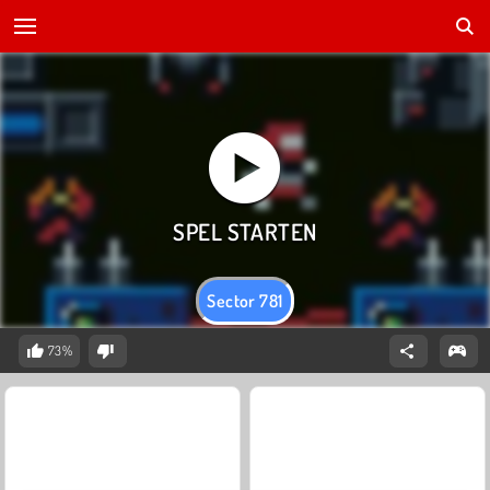
Sector 781
73%