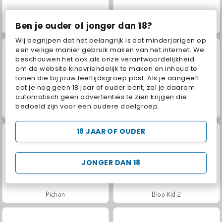
Ben je ouder of jonger dan 18?
Geometry Dash Maze Maps
Sudoku: Classic
Wij begrijpen dat het belangrijk is dat minderjarigen op
een veilige manier gebruik maken van het internet. We
beschouwen het ook als onze verantwoordelijkheid
om de website kindvriendelijk te maken en inhoud te
tonen die bij jouw leeftijdsgroep past. Als je aangeeft
dat je nog geen 18 jaar of ouder bent, zal je daarom
automatisch geen advertenties te zien krijgen die
bedoeld zijn voor een oudere doelgroep.
Match Arena Multiplayer
Let's Fish!
18 JAAR OF OUDER
JONGER DAN 18
Pichon
Bloo Kid 2