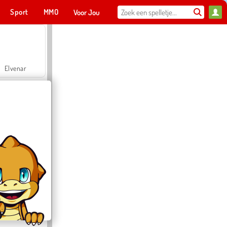
Sport
MMO
Voor Jou
Elvenar
Hospital Surgeon Doctor Game
Offroad Crash Climber 4X4