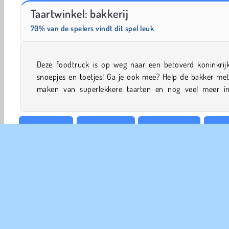
Masha and the Bear: Meadows
Royal Story
Taartwinkel: bakkerij
70% van de spelers vindt dit spel leuk
Deze foodtruck is op weg naar een betoverd koninkrijk
magische online kookspel en vergeet ook niet om de dagel
snoepjes en toetjes! Ga je ook mee? Help de bakker met
maken van superlekkere taarten en nog veel meer in
Taart maken
Bar Spelletjes
Cake Spelletjes
Kook
Keuken Spelletjes
Mobiele
Bedrijf leiden
Winkel S
COM