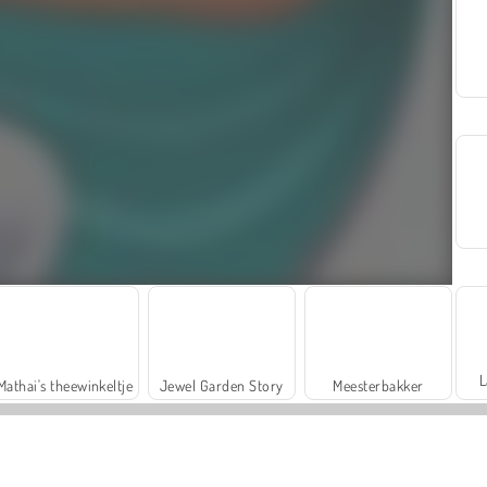
L
Mathai's theewinkeltje
Jewel Garden Story
Meesterbakker