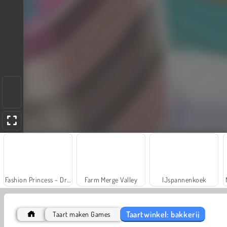
Fashion Princess - Dress Up for Girls
Farm Merge Valley
IJspannenkoek
Taartwinkel: bakkerij
Taart maken Games