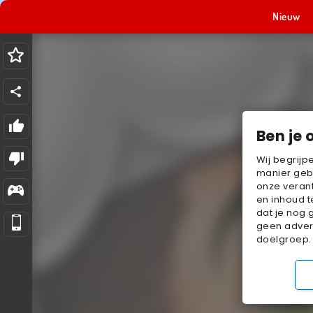
Nieuw
Ben je 
Wij begrijp
manier geb
onze verant
en inhoud t
dat je nog 
geen advert
doelgroep.