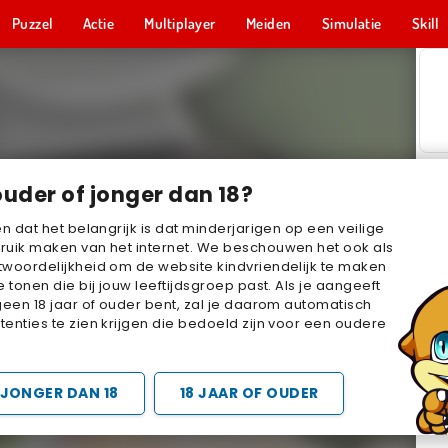
Puzzel
Actie
Multiplayer
Meiden
Simulatie
Skill
ouder of jonger dan 18?
en dat het belangrijk is dat minderjarigen op een veilige
ruik maken van het internet. We beschouwen het ook als
woordelijkheid om de website kindvriendelijk te maken
e tonen die bij jouw leeftijdsgroep past. Als je aangeeft
geen 18 jaar of ouder bent, zal je daarom automatisch
enties te zien krijgen die bedoeld zijn voor een oudere
JONGER DAN 18
18 JAAR OF OUDER