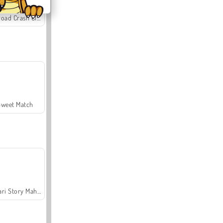
Offroad Crash Climber 4X4
Sweet Match
Safari Story Mahjong