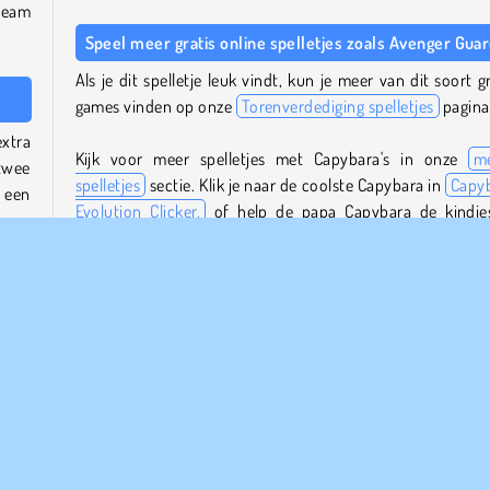
team
Speel meer gratis online spelletjes zoals Avenger Gua
Als je dit spelletje leuk vindt, kun je meer van dit soort gr
games vinden op onze
Torenverdediging spelletjes
pagina
extra
Kijk voor meer spelletjes met Capybara's in onze
m
 twee
spelletjes
sectie. Klik je naar de coolste Capybara in
Capy
 een
Evolution Clicker,
of help de papa Capybara de kindje
redden in
Save Baby Capybaras: Pull Pin
.
eg en
Wie is de maker van Avenger Guard?
e je
Avenger Guard
is gemaakt door Big Wave.
je de
Wanneer is Avenger Guard uitgebracht?
Deze
Dit spel is uitgebracht op 16 februari 2026.