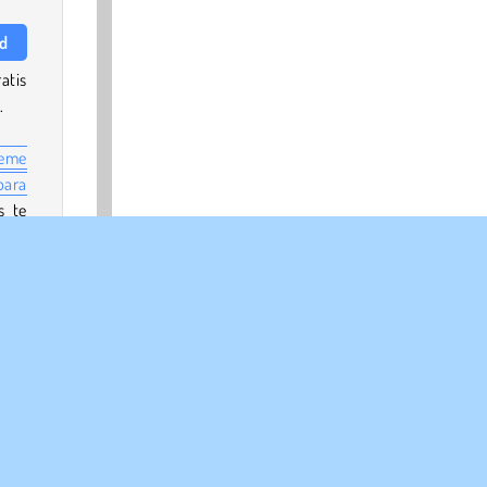
rd
atis
.
eme
bara
s te