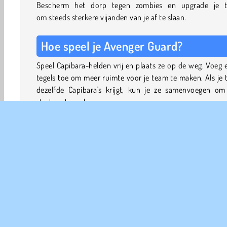
Bescherm het dorp tegen zombies en upgrade je 
om steeds sterkere vijanden van je af te slaan.
Hoe speel je Avenger Guard?
Speel Capibara-helden vrij en plaats ze op de weg. Voeg 
tegels toe om meer ruimte voor je team te maken. Als je
dezelfde Capibara's krijgt, kun je ze samenvoegen om
sterkere te maken.
Zombies komen over de weg op je dorp af. Verdedig de w
laat geen enkele zombie er langs. Na elk gevecht kun j
helden upgraden en speciale beloningen verzamelen.
Als de zombiehorde je team dreigt te overmeesteren, kun 
rode knop ingedrukt houden voor wat extra vuurkracht. 