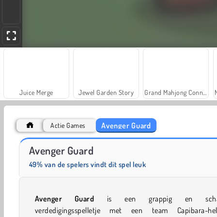
Juice Merge
Jewel Garden Story
Grand Mahjong Connect
Avenger Guard
Actie Games
Heroes of Myths
Fashion Princess - Dress Up for Girls
Avenger Guard
49% van de spelers vindt dit spel leuk
Avenger Guard
is een grappig en schat
verdedigingsspelletje met een team Capibara-hel