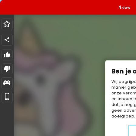
Nieuw
Ben je 
Wij begrijp
manier geb
onze verant
en inhoud t
dat je nog 
geen advert
doelgroep.