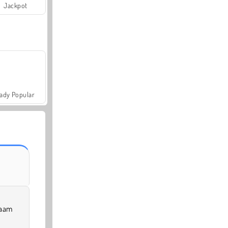
Jackpot
ady Popular
zaam