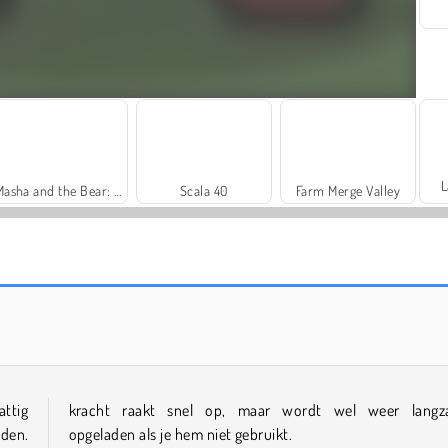
L
Masha and the Bear: Meadows
Scala 40
Farm Merge Valley
Solitaire FRVR
Solitaire Social
tig
kracht raakt snel op, maar wordt wel weer lang
den.
opgeladen als je hem niet gebruikt.