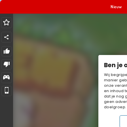
Nieuw
Ben je 
Wij begrijp
manier geb
onze verant
en inhoud t
dat je nog 
geen advert
doelgroep.