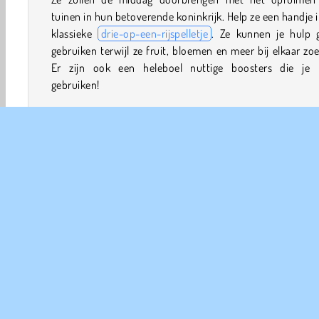
tuinen in hun betoverende koninkrijk. Help ze een handje i
klassieke
drie-op-een-rijspelletje
. Ze kunnen je hulp 
gebruiken terwijl ze fruit, bloemen en meer bij elkaar zo
Er zijn ook een heleboel nuttige boosters die je 
gebruiken!
Hoe speel je Garden Tales?
Sluit je aan bij een groep kabouters terwijl ze de handen u
mouwen steken om tuinen te onderhouden in
puzzelspelletje
. Plaats identieke items in groepjes van dr
meer om ze van het bord te verwijderen.
Spelbediening