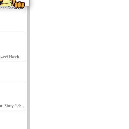
Offroad Crash Climber 4X4
Sweet Match
Safari Story Mahjong