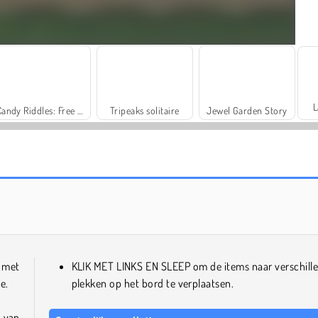
L
Candy Riddles: Free Match 3 Puzzle
Tripeaks solitaire
Jewel Garden Story
Scala 40
Solitaire Social
 met
KLIK MET LINKS EN SLEEP om de items naar verschill
e.
plekken op het bord te verplaatsen.
 van