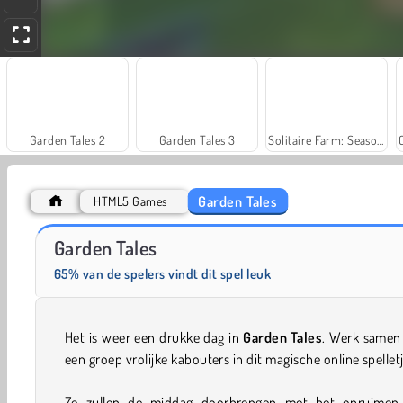
Garden Tales 2
Garden Tales 3
Solitaire Farm: Seasons
Garden Tales
HTML5 Games
Grand Mahjong Connect
Juice Merge
Garden Tales
65% van de spelers vindt dit spel leuk
Het is weer een drukke dag in
Garden Tales
. Werk samen
een groep vrolijke kabouters in dit magische online spelletj
Ze zullen de middag doorbrengen met het opruimen