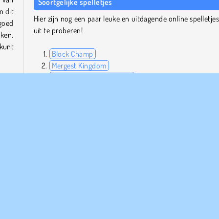
Soortgelijke spelletjes
n dit
Hier zijn nog een paar leuke en uitdagende online spelletje
goed
uit te proberen!
eken.
kunt
Block Champ
Mergest Kingdom
Mahjong Connect: Deluxe
Jelly Madness 2
it de
 dit
Wie is de maker?
ie of
Garden Tales is gemaakt door Softgames.