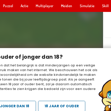
Puzzel
Actie
Multiplayer
Meiden
Simulatie
Skill
ouder of jonger dan 18?
en dat het belangrijk is dat minderjarigen op een veilige
ruik maken van het internet. We beschouwen het ook als
woordelijkheid om de website kindvriendelijk te maken
e tonen die bij jouw leeftijdsgroep past. Als je aangeeft
geen 18 jaar of ouder bent, zal je daarom automatisch
enties te zien krijgen die bedoeld zijn voor een oudere
JONGER DAN 18
18 JAAR OF OUDER