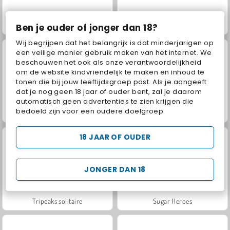
Garden Tales
Garden Tales 3
Ben je ouder of jonger dan 18?
Wij begrijpen dat het belangrijk is dat minderjarigen op
een veilige manier gebruik maken van het internet. We
beschouwen het ook als onze verantwoordelijkheid
om de website kindvriendelijk te maken en inhoud te
tonen die bij jouw leeftijdsgroep past. Als je aangeeft
dat je nog geen 18 jaar of ouder bent, zal je daarom
automatisch geen advertenties te zien krijgen die
bedoeld zijn voor een oudere doelgroep.
Jewel Shuffle
Aqua Blitz 2
18 JAAR OF OUDER
JONGER DAN 18
Tripeaks solitaire
Sugar Heroes