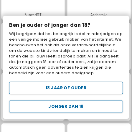
SuperHOT
Archers.io
Ben je ouder of jonger dan 18?
Wij begrijpen dat het belangrijk is dat minderjarigen op
een veilige manier gebruik maken van het internet. We
beschouwen het ook als onze verantwoordelijkheid
om de website kindvriendelijk te maken en inhoud te
tonen die bij jouw leeftijdsgroep past. Als je aangeeft
dat je nog geen 18 jaar of ouder bent, zal je daarom
Short Life 2
Jewel Garden Story
automatisch geen advertenties te zien krijgen die
bedoeld zijn voor een oudere doelgroep.
18 JAAR OF OUDER
JONGER DAN 18
Juice Merge
Grand Mahjong Connect