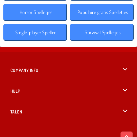
Horror Spelletjes
Populaire gratis Spelletjes
Single-player Spellen
Survival Spelletjes
COMPANY INFO
Gebruiksvoorwaarden
HULP
Ons privacybeleid
Help
TALEN
Cookies
English