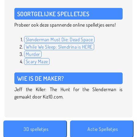
SOORTGELIJKE SPELLETJES
Probeer ook deze spannende online spelletjes eens!
Slenderman Must Die: Dead Space
While We Sleep: Slendrina is HERE
Murder
Scary Maze
WIE IS DE MAKER?
Jeff the Killer: The Hunt for the Slenderman is
gemaakt door Kiz10.com.
3D spelletjes
Actie Spelletjes