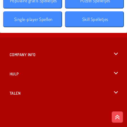
Populaire gratis Spelletjes
Puzzel Spelletjes
Single-player Spellen
Skill Spelletjes
COMPANY INFO
Gebruiksvoorwaarden
HULP
Ons privacybeleid
Help
TALEN
Cookies
English
Cookietoestemming
British English