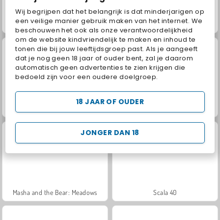
Wij begrijpen dat het belangrijk is dat minderjarigen op
een veilige manier gebruik maken van het internet. We
Jewel Garden Story
Grand Mahjong Connect
beschouwen het ook als onze verantwoordelijkheid
om de website kindvriendelijk te maken en inhoud te
tonen die bij jouw leeftijdsgroep past. Als je aangeeft
dat je nog geen 18 jaar of ouder bent, zal je daarom
automatisch geen advertenties te zien krijgen die
bedoeld zijn voor een oudere doelgroep.
18 JAAR OF OUDER
Juice Merge
Trollface Quest: USA 2
JONGER DAN 18
Masha and the Bear: Meadows
Scala 40