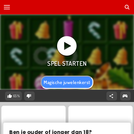
Magische juwelenkerst
65%
Ben je ouder of jonger dan 18?