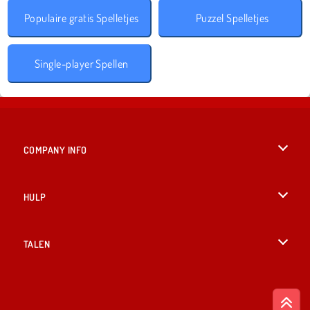
Populaire gratis Spelletjes
Puzzel Spelletjes
Single-player Spellen
COMPANY INFO
Gebruiksvoorwaarden
HULP
Ons privacybeleid
Help
TALEN
Cookies
English