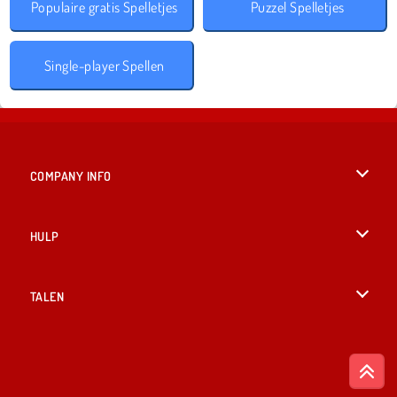
Populaire gratis Spelletjes
Puzzel Spelletjes
Single-player Spellen
COMPANY INFO
Gebruiksvoorwaarden
HULP
Ons privacybeleid
Help
TALEN
Cookies
English
Cookietoestemming
British English