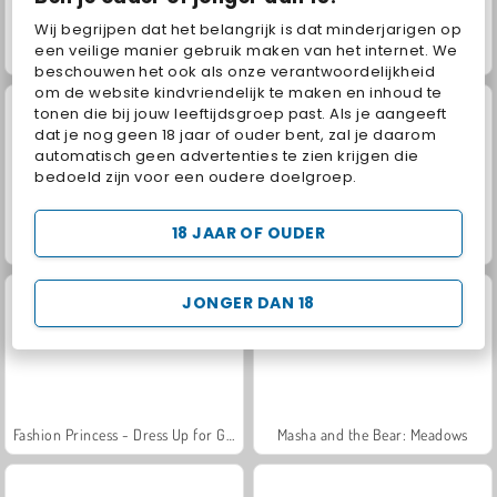
Wij begrijpen dat het belangrijk is dat minderjarigen op
een veilige manier gebruik maken van het internet. We
Juice Merge
Jewel Garden Story
beschouwen het ook als onze verantwoordelijkheid
om de website kindvriendelijk te maken en inhoud te
tonen die bij jouw leeftijdsgroep past. Als je aangeeft
dat je nog geen 18 jaar of ouder bent, zal je daarom
automatisch geen advertenties te zien krijgen die
bedoeld zijn voor een oudere doelgroep.
18 JAAR OF OUDER
Farm Merge Valley
Grand Mahjong Connect
JONGER DAN 18
Fashion Princess - Dress Up for Girls
Masha and the Bear: Meadows