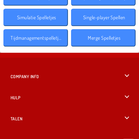
Simulatie Spelletjes
Single-player Spellen
Tijdmanagementspelletjes
Merge Spelletjes
COMPANY INFO
Gebruiksvoorwaarden
HULP
Ons privacybeleid
Help
TALEN
Cookies
English