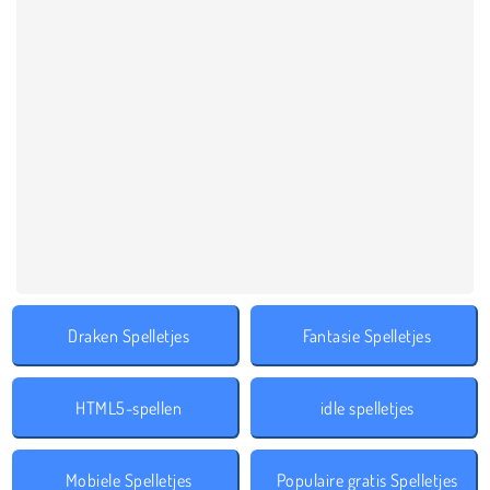
Draken Spelletjes
Fantasie Spelletjes
HTML5-spellen
idle spelletjes
Mobiele Spelletjes
Populaire gratis Spelletjes