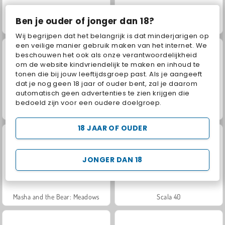
Ben je ouder of jonger dan 18?
Juice Merge
Jewel Garden Story
Wij begrijpen dat het belangrijk is dat minderjarigen op
een veilige manier gebruik maken van het internet. We
beschouwen het ook als onze verantwoordelijkheid
om de website kindvriendelijk te maken en inhoud te
tonen die bij jouw leeftijdsgroep past. Als je aangeeft
dat je nog geen 18 jaar of ouder bent, zal je daarom
automatisch geen advertenties te zien krijgen die
bedoeld zijn voor een oudere doelgroep.
Grand Mahjong Connect
Trollface Quest: USA 2
18 JAAR OF OUDER
JONGER DAN 18
Masha and the Bear: Meadows
Scala 40