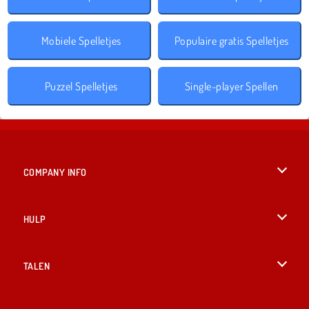
Mobiele Spelletjes
Populaire gratis Spelletjes
Puzzel Spelletjes
Single-player Spellen
COMPANY INFO
Gebruiksvoorwaarden
HULP
Ons privacybeleid
Help
TALEN
Cookies
English