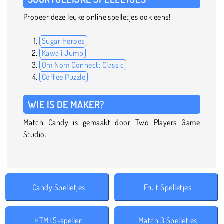
Probeer deze leuke online spelletjes ook eens!
Sugar Heroes
Kawaii Jump
Om Nom Connect: Classic
Coffee Puzzle
WIE IS DE MAKER?
Match Candy is gemaakt door Two Players Game
Studio.
Candy Spelletjes
Fruit Spelletjes
HTML5-spellen
Match 3 Spelletjes