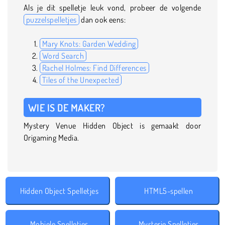
Als je dit spelletje leuk vond, probeer de volgende
puzzelspelletjes
dan ook eens:
Mary Knots: Garden Wedding
Word Search
Rachel Holmes: Find Differences
Tiles of the Unexpected
WIE IS DE MAKER?
Mystery Venue Hidden Object is gemaakt door
Origaming Media.
Hidden Object Spelletjes
HTML5-spellen
Mobiele Spelletjes
Mysterie Spelletjes