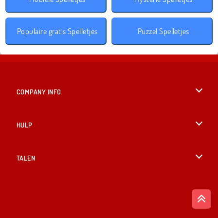
Populaire gratis Spelletjes
Puzzel Spelletjes
COMPANY INFO
Gebruiksvoorwaarden
HULP
Ons privacybeleid
Help
TALEN
Cookies
English
Cookietoestemming
British English